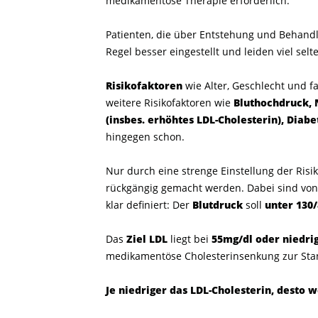
medikamentöse Therapie erforderlich.
Patienten, die über Entstehung und Behandl
Regel besser eingestellt und leiden viel se
Risikofaktoren
wie Alter, Geschlecht und f
weitere Risikofaktoren wie
Bluthochdruck, 
(insbes. erhöhtes LDL-Cholesterin), Diab
hingegen schon.
Nur durch eine strenge Einstellung der Risi
rückgängig gemacht werden. Dabei sind von 
klar definiert: Der
Blutdruck
soll
unter 13
Das
Ziel LDL
liegt bei
55mg/dl oder niedri
medikamentöse Cholesterinsenkung zur Standa
Je niedriger das LDL-Cholesterin, desto 