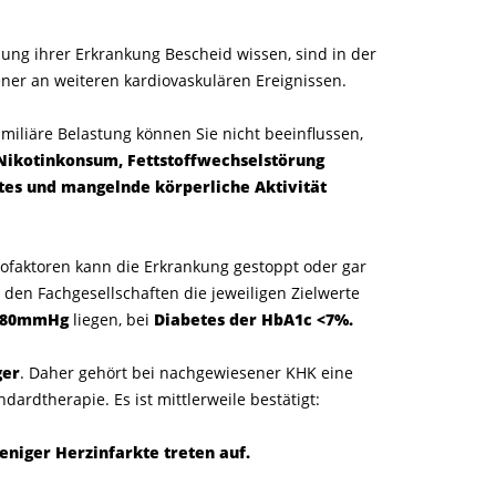
ung ihrer Erkrankung Bescheid wissen, sind in der
ltener an weiteren kardiovaskulären Ereignissen.
amiliäre Belastung können Sie nicht beeinflussen,
Nikotinkonsum, Fettstoffwechselstörung
etes und mangelnde körperliche Aktivität
kofaktoren kann die Erkrankung gestoppt oder gar
den Fachgesellschaften die jeweiligen Zielwerte
0/80mmHg
liegen, bei
Diabetes der HbA1c <7%.
ger
. Daher gehört bei nachgewiesener KHK eine
rdtherapie. Es ist mittlerweile bestätigt:
weniger Herzinfarkte treten auf.