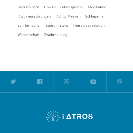
Herzstolpern
HowTo
Lebensgefahr
Medikation
Rhythmusstörungen
Richtig Messen
Schlaganfall
Schrittmacher
Sport
Stent
Therapieeskalation
Wissenschaft
Zweitmeinung