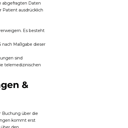
ske abgefragten Daten
 Patient ausdrücklich
verweigern. Es besteht
OS nach Maßgabe dieser
tungen sind
ie telemedizinischen
ngen &
er Buchung über die
stungen kommt erst
g über den