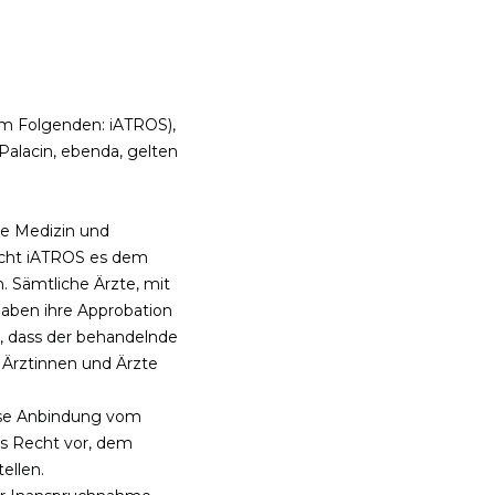
m Folgenden: iATROS),
Palacin, ebenda, gelten
re Medizin und
icht iATROS es dem
. Sämtliche Ärzte, mit
aben ihre Approbation
t, dass der behandelnde
n Ärztinnen und Ärzte
ose Anbindung vom
s Recht vor, dem
ellen.