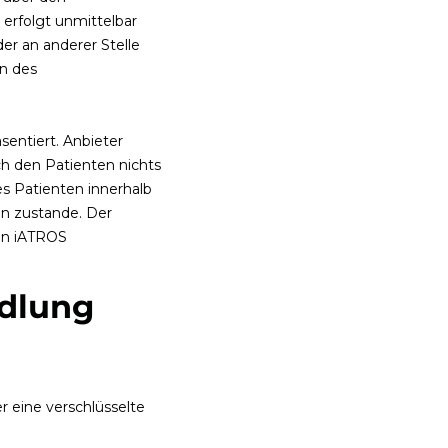
erfolgt unmittelbar
er an anderer Stelle
en des
sentiert. Anbieter
ch den Patienten nichts
es Patienten innerhalb
n zustande. Der
on iATROS
ndlung
 eine verschlüsselte