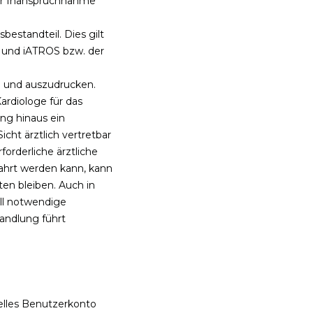
der Inanspruchnahme
standteil. Dies gilt
 und iATROS bzw. der
 und auszudrucken.
ardiologe für das
ng hinaus ein
cht ärztlich vertretbar
forderliche ärztliche
ahrt werden kann, kann
ten bleiben. Auch in
all notwendige
andlung führt
elles Benutzerkonto