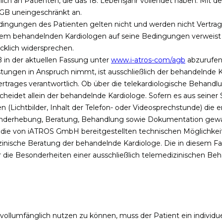
ich an Patienten, die das 18. Lebensjahr vollendet haben. Mit 
GB uneingeschränkt an.
ungen des Patienten gelten nicht und werden nicht Vertragsbe
em behandelnden Kardiologen auf seine Bedingungen verweist
klich widersprechen.
B in der aktuellen Fassung unter
www.i-atros-com/agb
abzurufen
stungen in Anspruch nimmt, ist ausschließlich der behandelnde K
ages verantwortlich. Ob über die telekardiologische Behandlu
heidet allein der behandelnde Kardiologe. Sofern es aus seiner Si
 (Lichtbilder, Inhalt der Telefon- oder Videosprechstunde) die er
efunderhebung, Beratung, Behandlung sowie Dokumentation gew
er die von iATROS GmbH bereitgestellten technischen Möglichkei
edizinische Beratung der behandelnde Kardiologe. Die in diesem F
die Besonderheiten einer ausschließlich telemedizinischen Beh
ollumfänglich nutzen zu können, muss der Patient ein individu