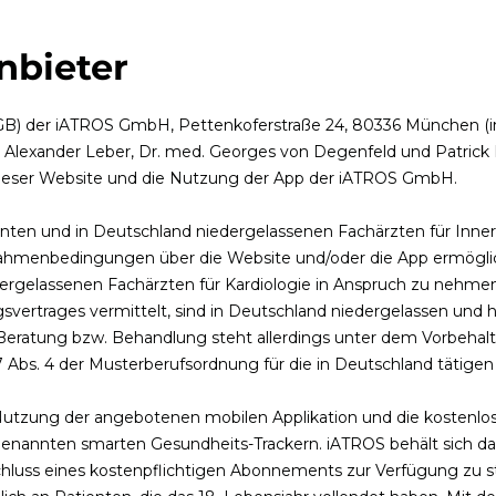
nbieter
B) der iATROS GmbH, Pettenkoferstraße 24, 80336 München (i
d. Alexander Leber, Dr. med. Georges von Degenfeld und Patrick 
 dieser Website und die Nutzung der App der iATROS GmbH.
nten und in Deutschland niedergelassenen Fachärzten für Inne
n Rahmenbedingungen über die Website und/oder die App ermögl
dergelassenen Fachärzten für Kardiologie in Anspruch zu nehmen
trages vermittelt, sind in Deutschland niedergelassen und h
he Beratung bzw. Behandlung steht allerdings unter dem Vorbehal
 7 Abs. 4 der Musterberufsordnung für die in Deutschland tätige
Nutzung der angebotenen mobilen Applikation und die kostenl
enannten smarten Gesundheits-Trackern. iATROS behält sich da
luss eines kostenpflichtigen Abonnements zur Verfügung zu st