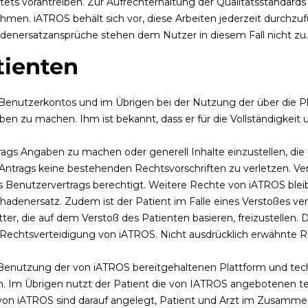
ts vorantreiben. Zur Aufrechterhaltung der Qualitätsstandards is
men. iATROS behält sich vor, diese Arbeiten jederzeit durchzu
hadenersatzansprüche stehen dem Nutzer in diesem Fall nicht zu.
tienten
nes Benutzerkontos und im Übrigen bei der Nutzung der über die
n zu machen. Ihm ist bekannt, dass er für die Vollständigkeit u
gs Angaben zu machen oder generell Inhalte einzustellen, die 
s Antrags keine bestehenden Rechtsvorschriften zu verletzen. Ve
es Benutzervertrags berechtigt. Weitere Rechte von iATROS bleib
chadenersatz. Zudem ist der Patient im Falle eines Verstoßes ve
, die auf dem Verstoß des Patienten basieren, freizustellen. 
r Rechtsverteidigung von iATROS. Nicht ausdrücklich erwähnte
Benutzung der von iATROS bereitgehaltenen Plattform und tec
en. Im Übrigen nutzt der Patient die von IATROS angebotenen t
n von iATROS sind darauf angelegt, Patient und Arzt im Zusam