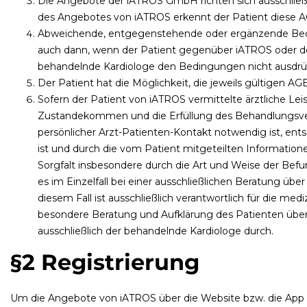
Die Angebote der iATROS GmbH richten sich ausschließl
des Angebotes von iATROS erkennt der Patient diese A
Abweichende, entgegenstehende oder ergänzende Beding
auch dann, wenn der Patient gegenüber iATROS oder d
behandelnde Kardiologe den Bedingungen nicht ausdrüc
Der Patient hat die Möglichkeit, die jeweils gültigen AG
Sofern der Patient von iATROS vermittelte ärztliche Lei
Zustandekommen und die Erfüllung des Behandlungsvertr
persönlicher Arzt-Patienten-Kontakt notwendig ist, entsc
ist und durch die vom Patient mitgeteilten Informationen
Sorgfalt insbesondere durch die Art und Weise der B
es im Einzelfall bei einer ausschließlichen Beratung üb
diesem Fall ist ausschließlich verantwortlich für die m
besondere Beratung und Aufklärung des Patienten über 
ausschließlich der behandelnde Kardiologe durch.
§2 Registrierung
Um die Angebote von iATROS über die Website bzw. die App v