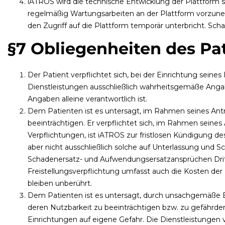
iATROS wird die technische Entwicklung der Plattform ste
regelmäßig Wartungsarbeiten an der Plattform vorzuneh
den Zugriff auf die Plattform temporär unterbricht. Sc
§7 Obliegenheiten des Pa
Der Patient verpflichtet sich, bei der Einrichtung sei
Dienstleistungen ausschließlich wahrheitsgemäße Angabe
Angaben alleine verantwortlich ist.
Dem Patienten ist es untersagt, im Rahmen seines Antra
beeinträchtigen. Er verpflichtet sich, im Rahmen seine
Verpflichtungen, ist iATROS zur fristlosen Kündigung d
aber nicht ausschließlich solche auf Unterlassung und S
Schadenersatz- und Aufwendungsersatzansprüchen Dritter
Freistellungsverpflichtung umfasst auch die Kosten de
bleiben unberührt.
Dem Patienten ist es untersagt, durch unsachgemäße 
deren Nutzbarkeit zu beeinträchtigen bzw. zu gefährd
Einrichtungen auf eigene Gefahr. Die Dienstleistunge