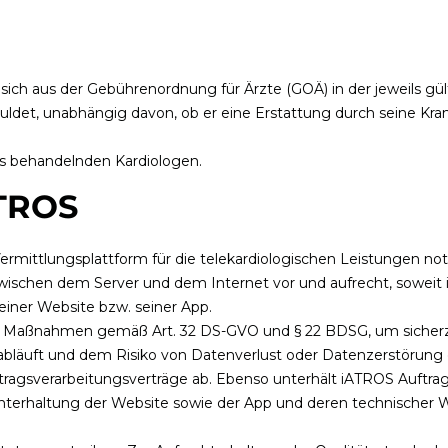
ch aus der Gebührenordnung für Ärzte (GOÄ) in der jeweils gül
uldet, unabhängig davon, ob er eine Erstattung durch seine Kr
s behandelnden Kardiologen.
ATROS
 Vermittlungsplattform für die telekardiologischen Leistungen 
ischen dem Server und dem Internet vor und aufrecht, soweit i
einer Website bzw. seiner App.
he Maßnahmen gemäß Art. 32 DS-GVO und § 22 BDSG, um sicherzu
läuft und dem Risiko von Datenverlust oder Datenzerstörung
ragsverarbeitungsverträge ab. Ebenso unterhält iATROS Auftra
chterhaltung der Website sowie der App und deren technischer 