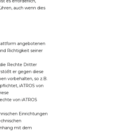
t es erforderlich,
führen, auch wenn dies
 Plattform angebotenen
nd Richtigkeit seiner
die Rechte Dritter
rstößt er gegen diese
en vorbehalten, so z.B.
rpflichtet, iATROS von
Diese
 Rechte von iATROS
hnischen Einrichtungen
echnischen
menhang mit dem