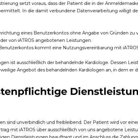
egistrierung setzt voraus, dass der Patient die in der Anmeldema
mittelt. In die damit verbundene Datenverarbeitung willigt der
Einrichtung eines Benutzerkontos ohne Angabe von Gründen zu 
e der von iATROS angebotenen Leistungen.
len Benutzerkontos kommt eine Nutzungsvereinbarung mit iATR
gen ist ausschließlich der behandelnde Kardiologe. Dessen Leis
jeweilige Angebot des behandelnden Kardiologen an, in dem er d
stenpflichtige Dienstleistu
 sind unverbindlich und freibleibend. Der Patient wird vor ein
Vertrag mit iATROS über ausschließlich von uns angebotene Lei
htigen Dienstleistungen beauftragt und im Anschluss die Zahlun