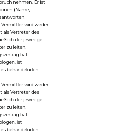
pruch nehmen. Er ist
tionen (Name,
eantworten.
 Vermittler wird weder
 als Vertreter des
eßlich der jeweilige
r zu leiten,
svertrag hat
ologen, ist
r des behandelnden
 Vermittler wird weder
 als Vertreter des
eßlich der jeweilige
r zu leiten,
svertrag hat
ologen, ist
r des behandelnden