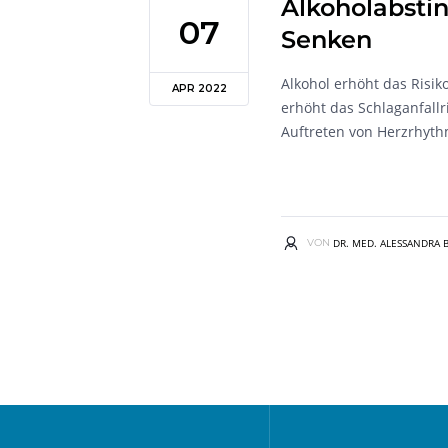
Alkoholabstin
07
Senken
Alkohol erhöht das Risi
APR 2022
erhöht das Schlaganfallri
Auftreten von Herzrhyth
VON
DR. MED. ALESSANDRA 