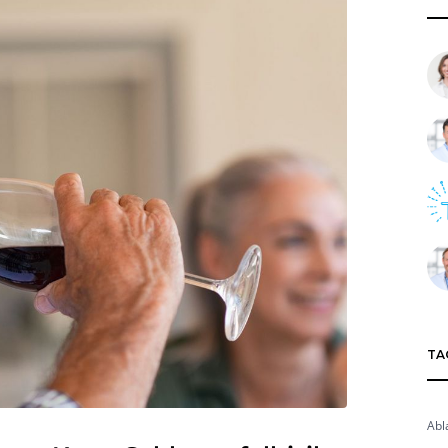
TA
Abl