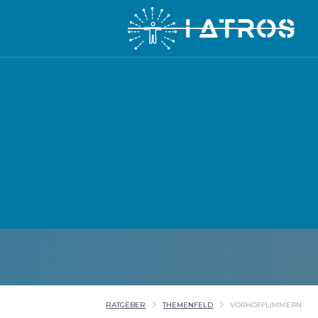
RATGEBER
THEMENFELD
VORHOFFLIMMERN