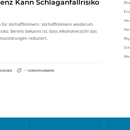
enz Kann Schlaganfallrisiko
Blu
Ern
Her
ko für Vorhofflimmern. Vorhofflimmern wiederum
Her
siko. Bereits bekannt ist, dass Alkoholverzicht das
musstörungen reduziert.
Rhy
Sch
Wis
BOSCHERI
IN
VORHOFFLIMMERN