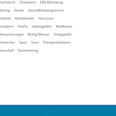
thochdruck
Cholesterin
EKG-Befundung
ährung
Geräte
Gesundheitsprogramme
zinfarkt
Herzkatheter
Herzrasen
zstolpern
HowTo
Lebensgefahr
Medikation
thmusstörungen
Richtig Messen
Schlaganfall
rittmacher
Sport
Stent
Therapieeskalation
senschaft
Zweitmeinung