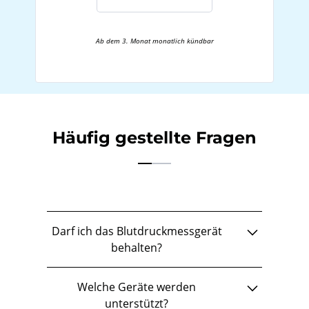
Ab dem 3. Monat monatlich kündbar
Häufig gestellte Fragen
Darf ich das Blutdruckmessgerät
behalten?
Beim Abschluss eines Jahres-Abos oder einer
Welche Geräte werden
Mindestlaufzeit von 12 Monaten dürfen Sie das
unterstützt?
bereitgestellte Gerät im Anschluss an das