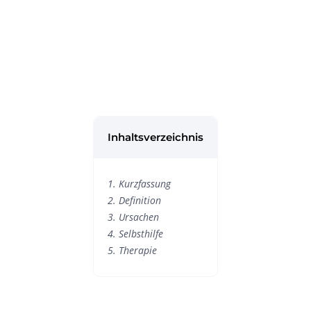
sodass eventuell eine Re-Ablation notwendig
Kardiologen vereinbaren und eine Zweitmeinung
werden kann.
erhalten. Des Weiteren bieten wir Ihnen nach der
Operation ein digitales Gesundheitsprogramm,
welches aus für Sie zugeschnittenen Inhalten
besteht, an. Auf diese Weise können Sie lernen
mit Ihrer Erkrankung umzugehen und weitere
Eingriffe vermeiden.
Inhaltsverzeichnis
1. Kurzfassung
2. Definition
3. Ursachen
4. Selbsthilfe
5. Therapie