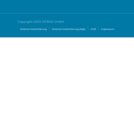
Copyright 2023 iATROS GmbH
Datenschutzerklärung
Datenschutzerklärung (App)
AGB
Impressum