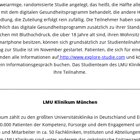
zweiarmige, randomisierte Studie angelegt, das heißt, die Hälfte al
 mit dem digitalen Gesundheitsprogramm behandelt, die andere Hä
ung, die Zuteilung erfolgt rein zufällig. Die Teilnehmer haben s
chlich das digitale Gesundheitsprogramm zusätzlich zu ihrer Stand
hen mit Bluthochdruck, die über 18 Jahre alt sind, ihren Wohnsit
artphone besitzen, können sich grundsätzlich zur Studienteilna
g zur Studie ist im November gestartet. Patienten, die sich für ei
finden alle Informationen auf
http://www.explore-studie.com
und kö
ein Informationsgespräch buchen. Das Studienteam des LMU Klinik
Ihre Teilnahme.
__________________________________________________________________________
LMU Klinikum München
um zählt zu den größten Universitätsklinika in Deutschland und E
00.000 Patienten der Kompetenz, Fürsorge und dem Engagement un
 und Mitarbeiter in ca. 50 Fachkliniken, Instituten und Abteilung
am LMU Klinikum sind unter anderem das onkologische Spitzenze