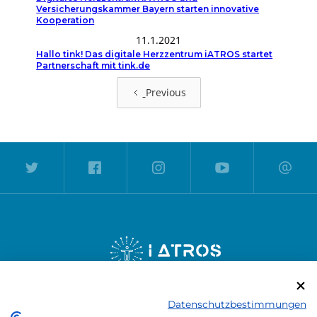
Versicherungskammer Bayern starten innovative
Kooperation
11.1.2021
Hallo tink! Das digitale Herzzentrum iATROS startet
Partnerschaft mit tink.de
Previous
Datenschutzbestimmungen
PRESSE
KARRIERE
HANDBUCH
FAQ