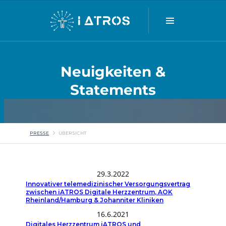
Neuigkeiten &
Statements
PRESSE
ÜBERSICHT
29.3.2022
Innovativer telemedizinischer Versorgungsvertrag
zwischen iATROS Digitale Herzzentrum, AOK
Rheinland/Hamburg & Johanniter Kliniken
16.6.2021
Digitales Herzzentrum iATROS und